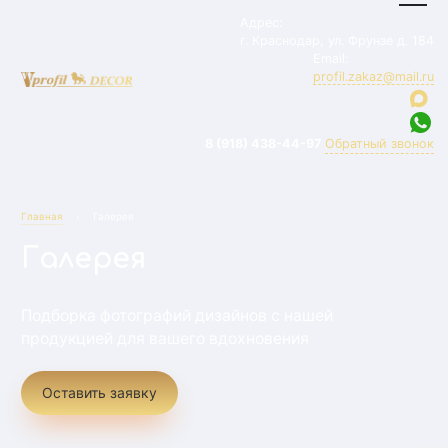
Адрес:
г. Краснодар, ул. Фрунзе д. 184
Email:
profil.zakaz@mail.ru
8 (918) 438-44-97
Обратный звонок
Главная
›
Галерея
Галерея
Подборка фотографий дизайнов с нашей
продукцией для вашего вдохновения
Оставить заявку