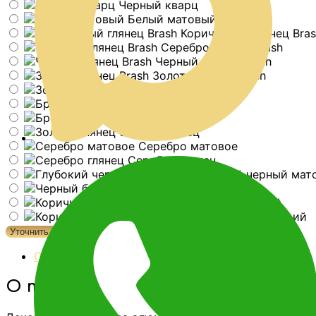
Черный кварц
Белый матовый
Коричневый глянец Bra
Серебро глянец Brash
Черный глянец Brash
Золото глянец Brash
Золото матовое
Бронза глянец
Бронза матовая
Золото глянец
Серебро матовое
Серебро глянец
Глубокий черный мат
Черный блестящий
Коричневый матовый
Коричневый блестящий
Уточнить цену
О товаре
О товаре