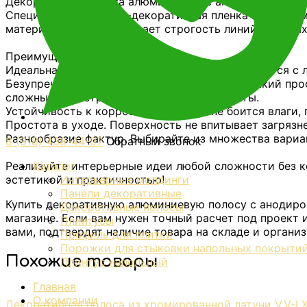
Декоративная полоса алюминиевая с анодированным 
Специальная защитно-декоративная пленка придает м
материалов и подчеркивает строгость линий в стилях
Преимущества:
Идеальная эстетика. Декор безупречно сочетается с
Безупречная интеграция и легкий монтаж. Тонкий пр
сложные геометрические панно и орнаменты.
Устойчивость к коррозии.
Материал не боится влаги, 
Простота в уходе.
Поверхность не впитывает загрязне
Разнообразие фактур.
Выбирайте из множества вариан
8 (918) 438-44-97
Обратный звонок
Каталог
Реализуйте интерьерные идеи любой сложности без 
Интерьерные молдинги
эстетикой и практичностью!
Панели декоративные
Купить декоративную алюминиевую полосу с анодиро
Декоративные полосы
магазине. Если вам нужен точный расчет под проект
Плинтусы
вами, подтвердят наличие товара на складе и органи
Профиль для плитки
Порожки для стыковки напольных покрыти
Похожие товары
Плинтус напольный
Главная
О компании
Декоративная полоса из хромированной латуни V.V-LX