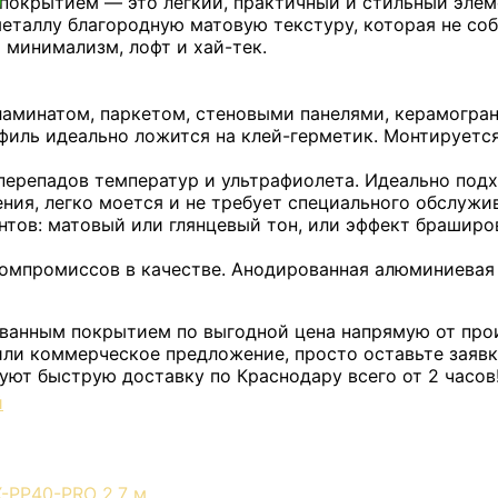
покрытием — это легкий, практичный и стильный элем
еталлу благородную матовую текстуру, которая не соб
 минимализм, лофт и хай-тек.
 ламинатом, паркетом, стеновыми панелями, керамогра
офиль идеально ложится на клей-герметик. Монтируетс
перепадов температур и ультрафиолета. Идеально подх
ния, легко моется и не требует специального обслужи
тов: матовый или глянцевый тон, или эффект браширо
компромиссов в качестве. Анодированная алюминиевая
ванным покрытием по выгодной цена напрямую от про
 или коммерческое предложение, просто оставьте заяв
зуют быструю доставку по Краснодару всего от 2 часов
й
-PP40-PRO 2,7 м