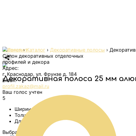
Главная
›
Каталог
›
Декоративные полосы
›
Декоратив
Салон декоративных отделочных
профилей и декора
Адрес:
г. Краснодар, ул. Фрунзе д. 184
Декоративная полоса 25 мм алюм
Email:
profil.zakaz@mail.ru
Ваш голос учтен
5
Ширина:
25 мм
Толщина:
1 мм/ 1,5 мм
Длина:
2,7 м
Выбрать цвет