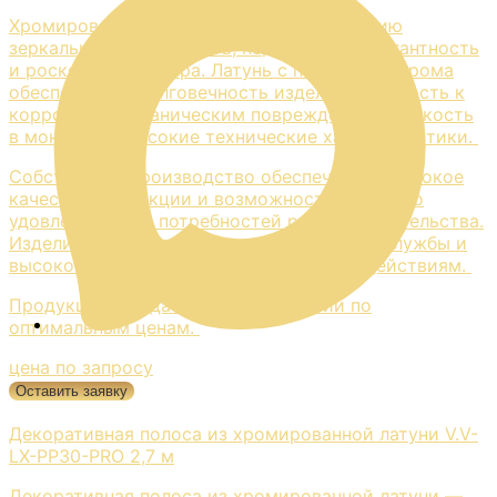
Хромированное покрытие придает изделию
зеркальную поверхность, подчеркивая элегантность
и роскошь интерьера. Латунь с покрытием хрома
обеспечивает долговечность изделия, стойкость к
коррозии и механическим повреждениям. Легкость
в монтаже и высокие технические характеристики.
Собственное производство обеспечивает высокое
качество продукции и возможность быстрого
удовлетворения потребностей рынка строительства.
Изделия отличаются длительным сроком службы и
высокой устойчивостью к внешним воздействиям.
Продукция всегда имеется в наличии по
оптимальным ценам.
цена по запросу
Оставить заявку
Декоративная полоса из хромированной латуни V.V-
LX-PP30-PRO 2,7 м
Декоративная полоса из хромированной латуни —