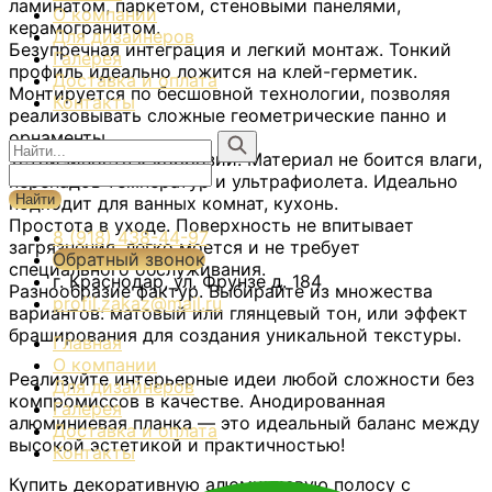
ламинатом, паркетом, стеновыми панелями,
О компании
керамогранитом.
Для дизайнеров
Безупречная интеграция и легкий монтаж. Тонкий
Галерея
профиль идеально ложится на клей-герметик.
Доставка и оплата
Монтируется по бесшовной технологии, позволяя
Контакты
реализовывать сложные геометрические панно и
орнаменты.
Устойчивость к коррозии.
Материал не боится влаги,
перепадов температур и ультрафиолета. Идеально
подходит для ванных комнат, кухонь.
Простота в уходе.
Поверхность не впитывает
8 (918) 438-44-97
загрязнения, легко моется и не требует
Обратный звонок
специального обслуживания.
г. Краснодар, ул. Фрунзе д. 184
Разнообразие фактур.
Выбирайте из множества
profil.zakaz@mail.ru
вариантов: матовый или глянцевый тон, или эффект
браширования для создания уникальной текстуры.
Главная
О компании
Реализуйте интерьерные идеи любой сложности без
Для дизайнеров
компромиссов в качестве. Анодированная
Галерея
алюминиевая планка — это идеальный баланс между
Доставка и оплата
высокой эстетикой и практичностью!
Контакты
Купить декоративную алюминиевую полосу с