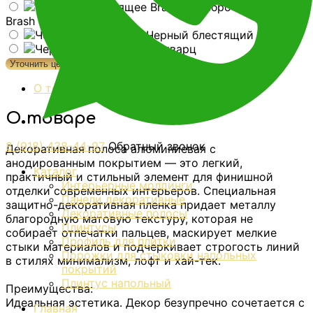
Серебро блестящее
Brash
Черный блестящий
Черный кварц
Уточнить цену
О товаре
О товаре
8 (918) 438-44-97
Обратный звонок
Декоративная полоса алюминиевая с
анодированным покрытием — это легкий,
Каталог
практичный и стильный элемент для финишной
Интерьерные молдинги
отделки современных интерьеров. Специальная
Панели декоративные
защитно-декоративная пленка придает металлу
Декоративные полосы
благородную матовую текстуру, которая не
Плинтусы
собирает отпечатки пальцев, маскирует мелкие
Профиль для плитки
стыки материалов и подчеркивает строгость линий
Порожки для стыковки напольных
в стилях минимализм, лофт и хай-тек.
покрытий
Плинтус напольный
Преимущества:
Идеальная эстетика. Декор безупречно сочетается с
Главная