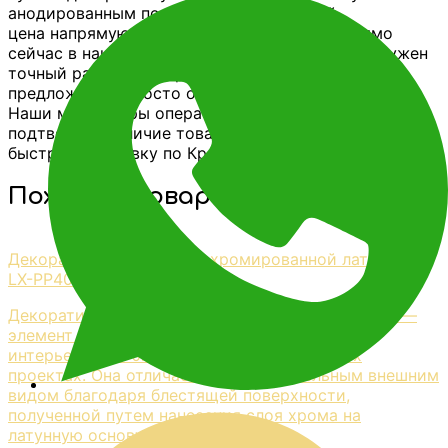
анодированным покрытием по выгодной
цена напрямую от производителя можно прямо
сейчас в нашем интернет-магазине. Если вам нужен
точный расчет под проект или коммерческое
предложение, просто оставьте заявку на сайте.
Наши менеджеры оперативно свяжутся с вами,
подтвердят наличие товара на складе и организуют
быструю доставку по Краснодару всего от 2 часов!
Похожие товары
Декоративная полоса из хромированной латуни V.V-
LX-PP40-PRO 2,7 м
Декоративная полоса из хромированной латуни —
элемент декора, используемый в различных
интерьерных и экстерьерных дизайнерских
проектах. Она отличается привлекательным внешним
видом благодаря блестящей поверхности,
полученной путем нанесения слоя хрома на
латунную основу.