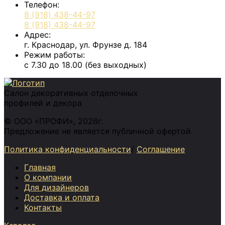
Телефон:
8 (918) 438-44-97
8 (918) 438-44-97
Адрес:
г. Краснодар, ул. Фрунзе д. 184
Режим работы:
с 7.30 до 18.00 (без выходных)
Салон декоративных отделочных
профилей и декора
© ООО «ПРОФИ», 2026г.
Предложение не является публичной офертой.
Политика конфиденциальности
/
Соглашение
Главная
О компании
Для дизайнеров
Доставка и оплата
Контакты