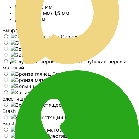
Ширина:
40 мм
Толщина:
1 мм/ 1,5 мм
Длина:
2,7 м
Выбрать цвет
Серебро матовое
Серебро глянец
Золото матовое
Золото глянец
Глубокий черный
матовый
Бронза глянец
Бронза матовая
Белый матовый
Коричневый
блестящий Brash
Золото блестящее
Brash
Черный блестящий
Brash
Коричневый матовый
Коричневый блестящий