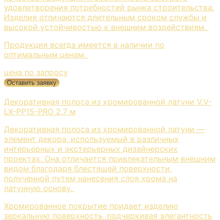
удовлетворения потребностей рынка строительства.
Изделия отличаются длительным сроком службы и
высокой устойчивостью к внешним воздействиям.
Продукция всегда имеется в наличии по
оптимальным ценам.
цена по запросу
Оставить заявку
Декоративная полоса из хромированной латуни V.V-
LX-PP15-PRO 2,7 м
Декоративная полоса из хромированной латуни —
элемент декора, используемый в различных
интерьерных и экстерьерных дизайнерских
проектах. Она отличается привлекательным внешним
видом благодаря блестящей поверхности,
полученной путем нанесения слоя хрома на
латунную основу.
Хромированное покрытие придает изделию
зеркальную поверхность, подчеркивая элегантность