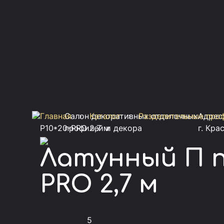
Главная
Салон декоративных отделочных
›
Каталог
›
Разделительные проф
Адрес
P10*20-PRO 2,7 м
профилей и декора
г. Кра
Латунный П профиль 10*20 мм V.V-L-P10*20-
PRO 2,7 м
5