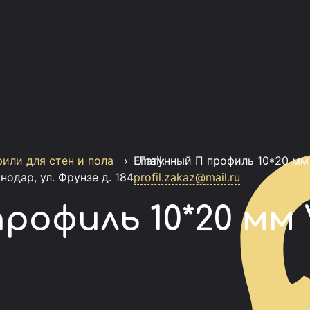
или для стен и пола
:
›
Email:
Латунный П профиль 10*20 мм 
снодар, ул. Фрунзе д. 184
profil.zakaz@mail.ru